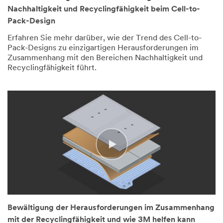
Designs.
higher
Nachhaltigkeit und Recyclingfähigkeit beim Cell-to-
What
in
are
C
Pack-Design
the
O2
sustainability
footprint
Erfahren Sie mehr darüber, wie der Trend des Cell-to-
and
primarily
recyclability
Pack-Designs zu einzigartigen Herausforderungen im
contributed
challenges
by
Zusammenhang mit den Bereichen Nachhaltigkeit und
in
energy
Recyclingfähigkeit führt.
C
consumption
T
in
P
battery
designs?
(DESCRIPTION)
material
(SPEECH)
Logo
and
We
text,
cell
have
3M
making,
talked
Science.
causing
through
Applied
a
the
to
carbon
reasons
Life.
debt
why
Addressing
to
sustainability
Sustainability
be
and
and
repaid
recyclability
Recyclability
in
are
in
the
important
Cell-
total
to
to-
life
EV
Pack
cycle
Bewältigung der Herausforderungen im Zusammenhang
batteries.
Designs
of
mit der Recyclingfähigkeit und wie 3M helfen kann
Now
How
B