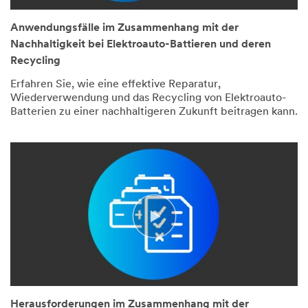
Cell-
to-
Pack
Anwendungsfälle im Zusammenhang mit der
Designs.
Nachhaltigkeit bei Elektroauto-Battieren und deren
Slide
title,
Recycling
Battery
E
Erfahren Sie, wie eine effektive Reparatur,
V
does
Wiederverwendung und das Recycling von Elektroauto-
not
Batterien zu einer nachhaltigeren Zukunft beitragen kann.
equal
Zero
Emission...
(DESCRIPTION)
Slide
Logo,
text,
3M.
Battery
Text,
material
Science,
and
Applied
cell
to
production.
life.
Research
Addressing
estimates
Sustainability
B
and
E
Recyclability
Vs
in
to
Cell-
be
to-
40-
Pack
50%
Herausforderungen im Zusammenhang mit der