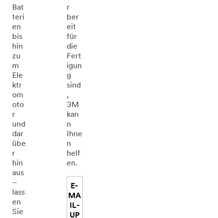
Bat
r
teri
ber
en
eit
bis
für
hin
die
zu
Fert
m
igun
Ele
g
ktr
sind
om
,
oto
3M
r
kan
und
n
dar
Ihne
übe
n
r
helf
hin
en.
aus
–
E-
lass
MA
en
IL-
Sie
UP