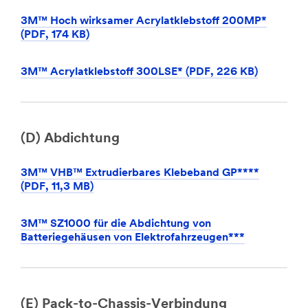
3M™ Hoch wirksamer Acrylatklebstoff 200MP*
(PDF, 174 KB)
3M™ Acrylatklebstoff 300LSE* (PDF, 226 KB)
(D) Abdichtung
3M™ VHB™ Extrudierbares Klebeband GP****
(PDF, 11,3 MB)
3M™ SZ1000 für die Abdichtung von
Batteriegehäusen von Elektrofahrzeugen***
(E) Pack-to-Chassis-Verbindung