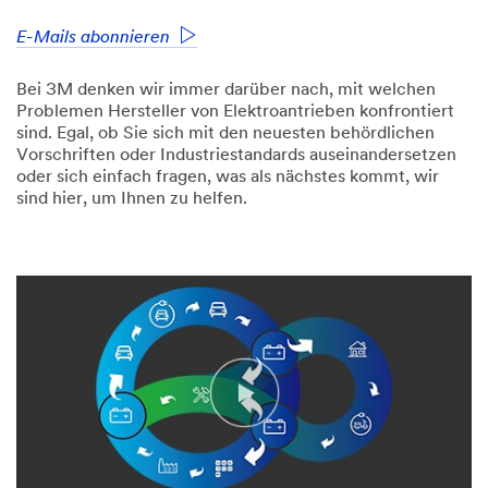
E-Mails abonnieren
Bei 3M denken wir immer darüber nach, mit welchen
Problemen Hersteller von Elektroantrieben konfrontiert
sind. Egal, ob Sie sich mit den neuesten behördlichen
Vorschriften oder Industriestandards auseinandersetzen
oder sich einfach fragen, was als nächstes kommt, wir
sind hier, um Ihnen zu helfen.
(DESCRIPTION)
Video Transcript
Logo,
3M.
Text,
Science,
Applied
to
life.
Addressing
Sustainability
and
Recyclability
in