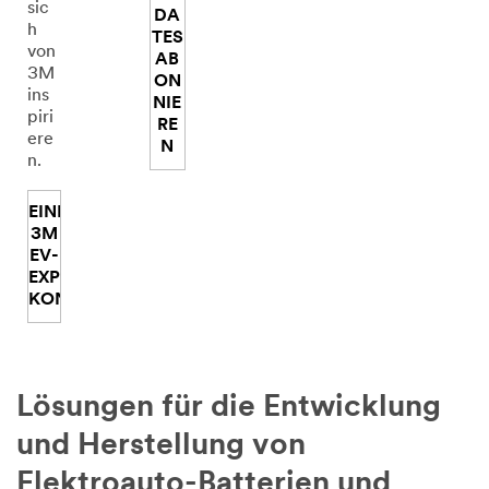
sic
DA
h
TES
von
AB
3M
ON
ins
NIE
piri
RE
ere
N
n.
EINEN
3M
EV-
EXPERTEN
KONTAKTIEREN
Lösungen für die Entwicklung
und Herstellung von
Elektroauto-Batterien und