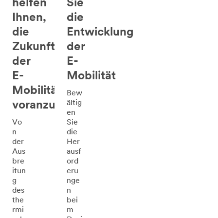
helfen
Sie
Ihnen,
die
die
Entwicklung
Zukunft
der
der
E-
E-
Mobilität
Mobilität
Bew
ältig
voranzutreiben
en
Vo
Sie
n
die
der
Her
Aus
ausf
bre
ord
itun
eru
g
nge
des
n
the
bei
rmi
m