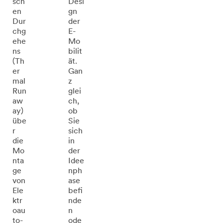
sch
Desi
en
gn
Dur
der
chg
E-
ehe
Mo
ns
bilit
(Th
ät.
er
Gan
mal
z
Run
glei
aw
ch,
ay)
ob
übe
Sie
r
sich
die
in
Mo
der
nta
Idee
ge
nph
von
ase
Ele
befi
ktr
nde
oau
n
to-
ode