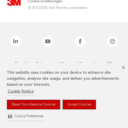
Cookie-Einstellungen
© 3M 2026. Alle Rechte vorbehalten..
Die auf dieser Seite genannten Marken sind Warenzeichen von 3M.
This website uses cookies on your device to enhance site
navigation, analyze site usage, and deliver you advertisements
based on your interests.
Cookie Notice
Reject Non-Essential Cookies
Accept Cookies
Cookie Preferences