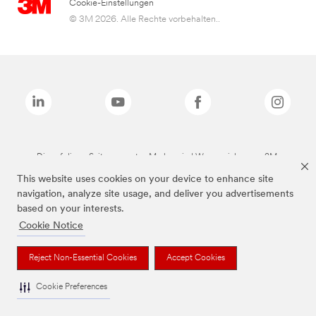
Cookie-Einstellungen
© 3M 2026. Alle Rechte vorbehalten..
Die auf dieser Seite genannten Marken sind Warenzeichen von 3M.
This website uses cookies on your device to enhance site
navigation, analyze site usage, and deliver you advertisements
based on your interests.
Cookie Notice
Reject Non-Essential Cookies
Accept Cookies
Cookie Preferences