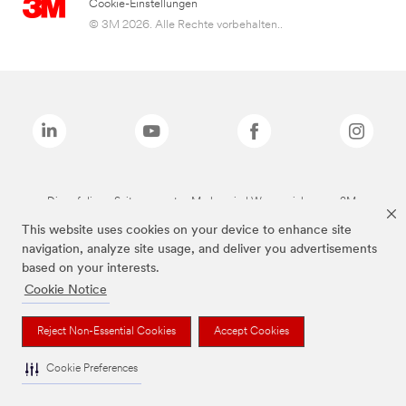
Cookie-Einstellungen
© 3M 2026. Alle Rechte vorbehalten..
Die auf dieser Seite genannten Marken sind Warenzeichen von 3M.
This website uses cookies on your device to enhance site
navigation, analyze site usage, and deliver you advertisements
based on your interests.
Cookie Notice
Reject Non-Essential Cookies
Accept Cookies
Cookie Preferences