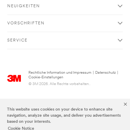
Dank!
NEUIGKEITEN
Wir
haben
VORSCHRIFTEN
Ihre
Anfrage
erhalten
SERVICE
und
werden
sie
nun
bearbeiten.
Einer
Rechtliche Information und Impressum
|
Datenschutz
|
Cookie-Einstellungen
unserer
Mitarbeiter
© 3M 2026. Alle Rechte vorbehalten..
wird
Sie
dazu
telefonisch
This website uses cookies on your device to enhance site
oder
navigation, analyze site usage, and deliver you advertisements
per
based on your interests.
E-
Cookie Notice