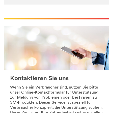
BathroomOrganization
/3M/de_DE/automobilhersteller-
***
und-
url**
automobilzulieferer/
**Site
https://scotchbrand.3mdeutschland.de/3M/de_DE/p/pc
area
dispensers/
**
**Site
HP-
area
Automotive-
**
CollisionRepair
DIY-
***
BoatCare
url**
***
url**
/3M/de_DE/autoreparatur-
de/
https://futuro.3mdeutschland.de/3M/de_DE/p/
**Site
**Site
area
area
Kontaktieren Sie uns
**
**
HP-
Personal-
Wenn Sie ein Verbraucher sind, nutzen Sie bitte
Transportation-
Health-
unser Online-Kontaktformular für Unterstützung,
Rail
Care-
zur Meldung von Problemen oder bei Fragen zu
***
BracesandWraps
3M-Produkten. Dieser Service ist speziell für
url**
***
Verbraucher konzipiert, die Unterstützung suchen.
url**
Unser Ziel ist es, Ihre Zufriedenheit sicherzustellen