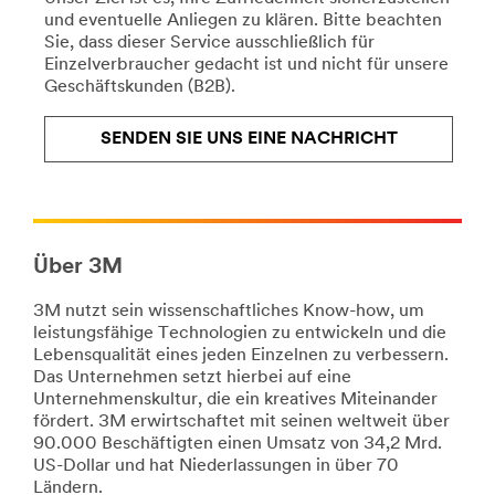
/3M/de_DE/bahnlosungen-
und eventuelle Anliegen zu klären. Bitte beachten
de/
/3M/de_DE/p/c/personliche-
Sie, dass dieser Service ausschließlich für
**Site
schutzausrustung/i/endkunden/
Einzelverbraucher gedacht ist und nicht für unsere
area
**Site
Geschäftskunden (B2B).
**
area
HP-
**
HealthCare-
DIY-
SENDEN SIE UNS EINE NACHRICHT
BioProcessing
CarCare
***
***
url**
url**
**Site
https://www.nexcare.de/3M/de_DE/p/pc/hot-
area
cold-
Über 3M
**
therapy/
HP-
**Site
3M nutzt sein wissenschaftliches Know-how, um
Electronics-
area
leistungsfähige Technologien zu entwickeln und die
PrivacyandProtection
**
Lebensqualität eines jeden Einzelnen zu verbessern.
***
Car
Das Unternehmen setzt hierbei auf eine
url**
Styling
Unternehmenskultur, die ein kreatives Miteinander
-
fördert. 3M erwirtschaftet mit seinen weltweit über
/3M/de_DE/blickschutzfilter-
Individuelle
90.000 Beschäftigten einen Umsatz von 34,2 Mrd.
und-
Fahrzeuggestaltung
US-Dollar und hat Niederlassungen in über 70
displayschutzfolien/
***
Ländern.
**Site