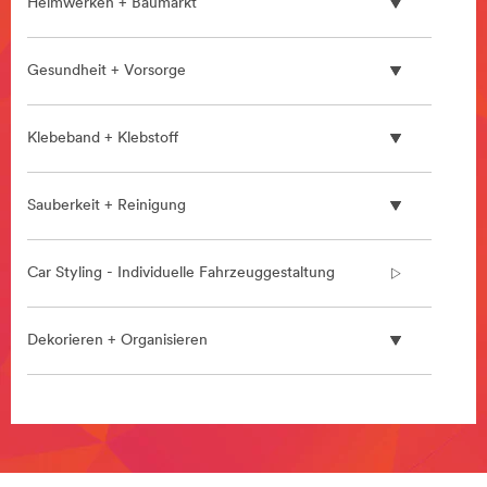
Heimwerken + Baumarkt
***
url**
/3M/de_DE/wasserstoff-
Gesundheit + Vorsorge
technologie/
**Site
area
Klebeband + Klebstoff
**
HP-
HealthCare-
Sauberkeit + Reinigung
HealthInformationSystems
***
url**
Car Styling - Individuelle Fahrzeuggestaltung
**Site
area
**
Dekorieren + Organisieren
HP-
Safety-
FallProtection
**Site
***
area
url**
**
/3M/de_DE/fall-
Allzweck-