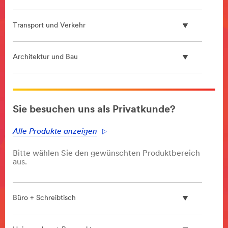
Transport und Verkehr
Architektur und Bau
**Site
area
Sie besuchen uns als Privatkunde?
**
Semiconductor
Alle Produkte anzeigen
***
url**
Bitte wählen Sie den gewünschten Produktbereich
/3M/de_DE/semiconductor-
aus.
de/
**Site
area
Büro + Schreibtisch
**
Wasserstoff-
Technologie