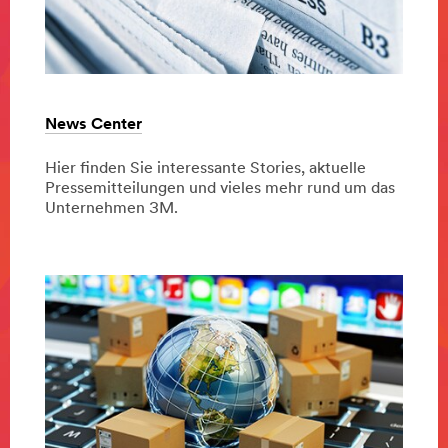
News Center
Hier finden Sie interessante Stories, aktuelle
Pressemitteilungen und vieles mehr rund um das
Unternehmen 3M.
Dec
News
News
1,
Center
Center
9998