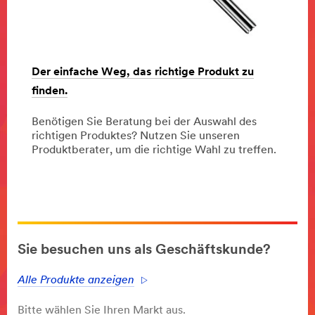
Der einfache Weg, das richtige Produkt zu
finden.
Benötigen Sie Beratung bei der Auswahl des
richtigen Produktes? Nutzen Sie unseren
Produktberater, um die richtige Wahl zu treffen.
Dec
Der
Der
1,
einfache
einfache
9996
Weg,
Weg,
das
das
richtige
richtige
Produkt
Produkt
zu
zu
finden.
finden.
Sie besuchen uns als Geschäftskunde?
Alle Produkte anzeigen
Bitte wählen Sie Ihren Markt aus.