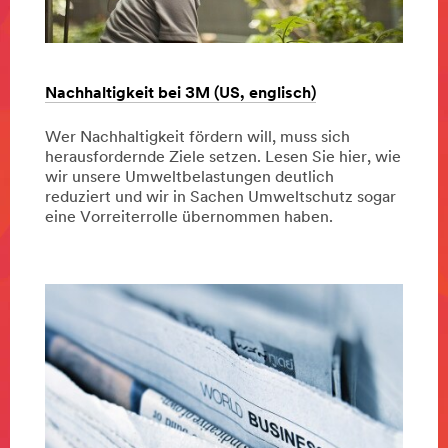
Nachhaltigkeit bei 3M (US, englisch)
Wer Nachhaltigkeit fördern will, muss sich
herausfordernde Ziele setzen. Lesen Sie hier, wie
wir unsere Umweltbelastungen deutlich
reduziert und wir in Sachen Umweltschutz sogar
eine Vorreiterrolle übernommen haben.
Dec
Nachhaltigkeit
Nachhaltigkeit
1,
bei
bei
9999
3M
3M
(US,
(englisch)
englisch)