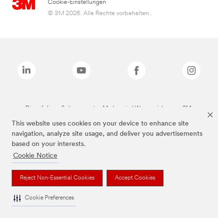
Cookie-Einstellungen
© 3M 2026. Alle Rechte vorbehalten..
Die auf dieser Seite genannten Marken sind Warenzeichen von 3M.
This website uses cookies on your device to enhance site
navigation, analyze site usage, and deliver you advertisements
based on your interests.
Cookie Notice
Reject Non-Essential Cookies
Accept Cookies
Cookie Preferences