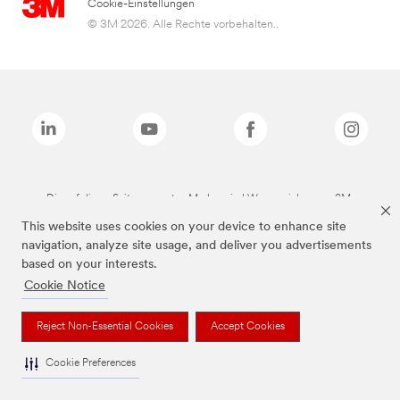
Cookie-Einstellungen
© 3M 2026. Alle Rechte vorbehalten..
Die auf dieser Seite genannten Marken sind Warenzeichen von 3M.
This website uses cookies on your device to enhance site
navigation, analyze site usage, and deliver you advertisements
based on your interests.
Cookie Notice
Reject Non-Essential Cookies
Accept Cookies
Cookie Preferences