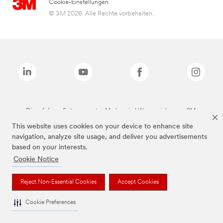
Cookie-Einstellungen
© 3M 2026. Alle Rechte vorbehalten..
Die auf dieser Seite genannten Marken sind Warenzeichen von 3M.
This website uses cookies on your device to enhance site
navigation, analyze site usage, and deliver you advertisements
based on your interests.
Cookie Notice
Reject Non-Essential Cookies
Accept Cookies
Cookie Preferences