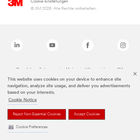
Cookie-Einstellungen
© 3M 2026. Alle Rechte vorbehalten..
Die auf dieser Seite genannten Marken sind Warenzeichen von 3M.
This website uses cookies on your device to enhance site
navigation, analyze site usage, and deliver you advertisements
based on your interests.
Cookie Notice
Reject Non-Essential Cookies
Accept Cookies
Cookie Preferences