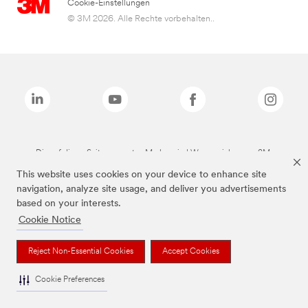
Cookie-Einstellungen
© 3M 2026. Alle Rechte vorbehalten..
Die auf dieser Seite genannten Marken sind Warenzeichen von 3M.
This website uses cookies on your device to enhance site
navigation, analyze site usage, and deliver you advertisements
based on your interests.
Cookie Notice
Reject Non-Essential Cookies
Accept Cookies
Cookie Preferences