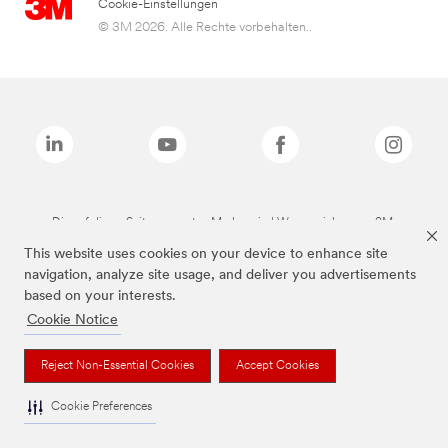
Cookie-Einstellungen
© 3M 2026. Alle Rechte vorbehalten..
Die auf dieser Seite genannten Marken sind Warenzeichen von 3M.
This website uses cookies on your device to enhance site
navigation, analyze site usage, and deliver you advertisements
based on your interests.
Cookie Notice
Reject Non-Essential Cookies
Accept Cookies
Cookie Preferences