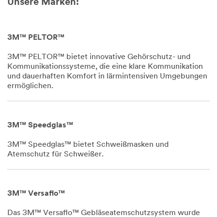
Unsere Marken:
3M™ PELTOR™
3M™ PELTOR™ bietet innovative Gehörschutz- und
Kommunikationssysteme, die eine klare Kommunikation
und dauerhaften Komfort in lärmintensiven Umgebungen
ermöglichen.
Dec
1,
1901
3M™ Speedglas™
3M™ Speedglas™ bietet Schweißmasken und
Atemschutz für Schweißer.
Dec
1,
1901
3M™ Versaflo™
Das 3M™ Versaflo™ Gebläseatemschutzsystem wurde