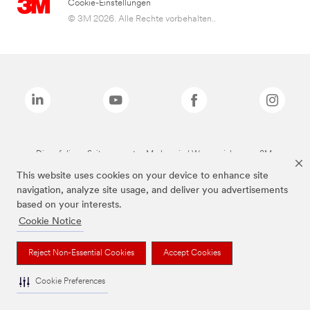
Cookie-Einstellungen
© 3M 2026. Alle Rechte vorbehalten..
Die auf dieser Seite genannten Marken sind Warenzeichen von 3M.
This website uses cookies on your device to enhance site
navigation, analyze site usage, and deliver you advertisements
based on your interests.
Cookie Notice
Reject Non-Essential Cookies
Accept Cookies
Cookie Preferences