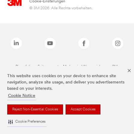
Cookie-Einstellungen
© 3M 2026. Alle Rechte vorbehalten..
Die auf dieser Seite genannten Marken sind Warenzeichen von 3M.
This website uses cookies on your device to enhance site
navigation, analyze site usage, and deliver you advertisements
based on your interests.
Cookie Notice
Reject Non-Essential Cookies
Accept Cookies
Cookie Preferences