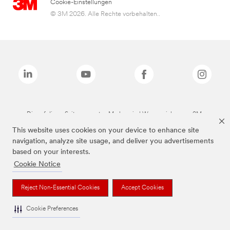
Cookie-Einstellungen
© 3M 2026. Alle Rechte vorbehalten..
Die auf dieser Seite genannten Marken sind Warenzeichen von 3M.
This website uses cookies on your device to enhance site
navigation, analyze site usage, and deliver you advertisements
based on your interests.
Cookie Notice
Reject Non-Essential Cookies
Accept Cookies
Cookie Preferences