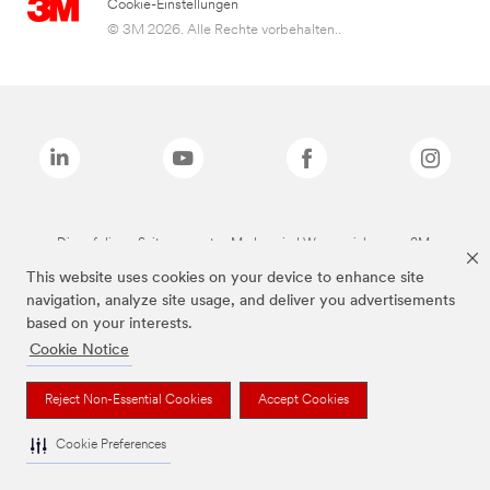
Cookie-Einstellungen
© 3M 2026. Alle Rechte vorbehalten..
Die auf dieser Seite genannten Marken sind Warenzeichen von 3M.
This website uses cookies on your device to enhance site
navigation, analyze site usage, and deliver you advertisements
based on your interests.
Cookie Notice
Reject Non-Essential Cookies
Accept Cookies
Cookie Preferences