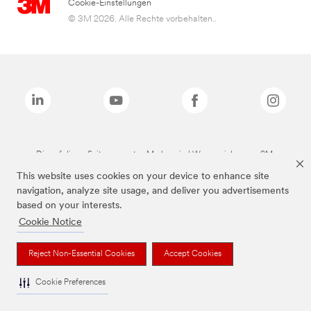
Cookie-Einstellungen
© 3M 2026. Alle Rechte vorbehalten..
Die auf dieser Seite genannten Marken sind Warenzeichen von 3M.
This website uses cookies on your device to enhance site
navigation, analyze site usage, and deliver you advertisements
based on your interests.
Cookie Notice
Reject Non-Essential Cookies
Accept Cookies
Cookie Preferences