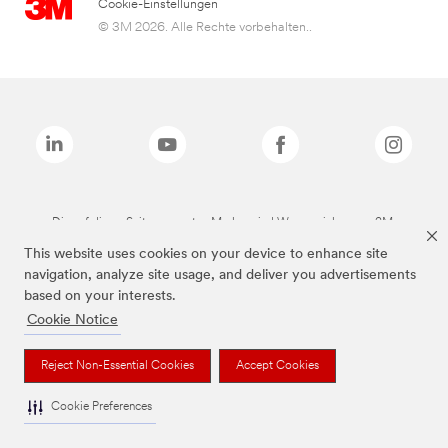
Cookie-Einstellungen
© 3M 2026. Alle Rechte vorbehalten..
Die auf dieser Seite genannten Marken sind Warenzeichen von 3M.
This website uses cookies on your device to enhance site
navigation, analyze site usage, and deliver you advertisements
based on your interests.
Cookie Notice
Reject Non-Essential Cookies
Accept Cookies
Cookie Preferences