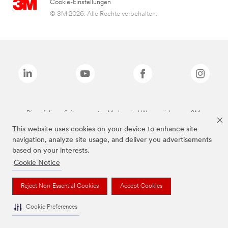
Cookie-Einstellungen
© 3M 2026. Alle Rechte vorbehalten..
Die auf dieser Seite genannten Marken sind Warenzeichen von 3M.
This website uses cookies on your device to enhance site
navigation, analyze site usage, and deliver you advertisements
based on your interests.
Cookie Notice
Reject Non-Essential Cookies
Accept Cookies
Cookie Preferences