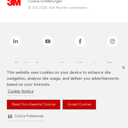
Cookie-Einstellungen
© 3M 2026. Alle Rechte vorbehalten..
Die auf dieser Seite genannten Marken sind Warenzeichen von 3M.
This website uses cookies on your device to enhance site
navigation, analyze site usage, and deliver you advertisements
based on your interests.
Cookie Notice
Reject Non-Essential Cookies
Accept Cookies
Cookie Preferences