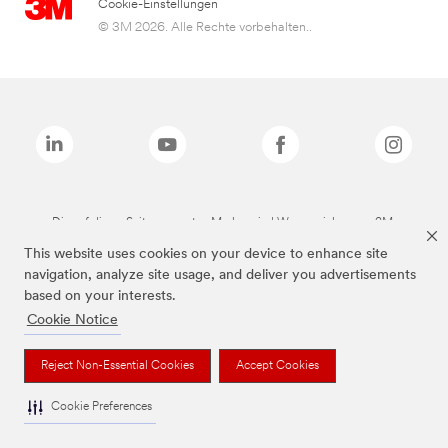
Cookie-Einstellungen
© 3M 2026. Alle Rechte vorbehalten..
Die auf dieser Seite genannten Marken sind Warenzeichen von 3M.
This website uses cookies on your device to enhance site
navigation, analyze site usage, and deliver you advertisements
based on your interests.
Cookie Notice
Reject Non-Essential Cookies
Accept Cookies
Cookie Preferences