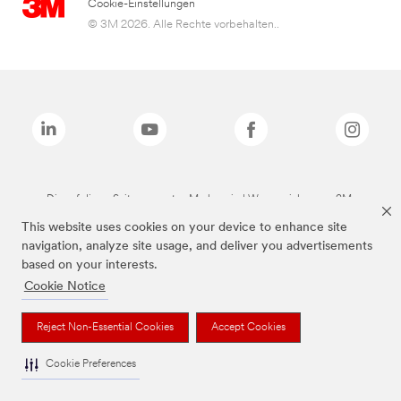
Cookie-Einstellungen
© 3M 2026. Alle Rechte vorbehalten..
Die auf dieser Seite genannten Marken sind Warenzeichen von 3M.
This website uses cookies on your device to enhance site
navigation, analyze site usage, and deliver you advertisements
based on your interests.
Cookie Notice
Reject Non-Essential Cookies
Accept Cookies
Cookie Preferences