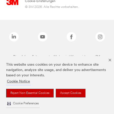
Cookie-Einstellungen
© 3M 2026. Alle Rechte vorbehalten..
Die auf dieser Seite genannten Marken sind Warenzeichen von 3M.
This website uses cookies on your device to enhance site
navigation, analyze site usage, and deliver you advertisements
based on your interests.
Cookie Notice
Reject Non-Essential Cookies
Accept Cookies
Cookie Preferences