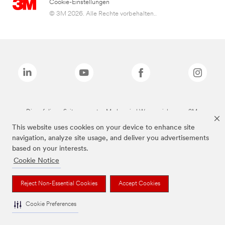
Cookie-Einstellungen
© 3M 2026. Alle Rechte vorbehalten..
Die auf dieser Seite genannten Marken sind Warenzeichen von 3M.
This website uses cookies on your device to enhance site
navigation, analyze site usage, and deliver you advertisements
based on your interests.
Cookie Notice
Reject Non-Essential Cookies
Accept Cookies
Cookie Preferences