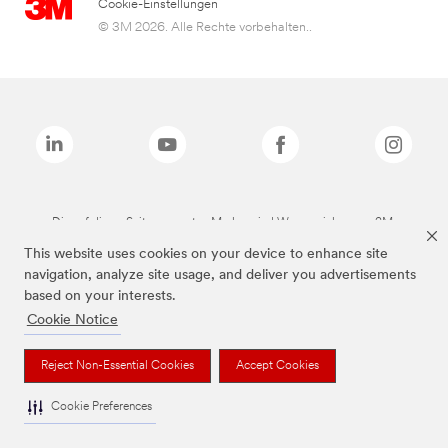
Cookie-Einstellungen
© 3M 2026. Alle Rechte vorbehalten..
Die auf dieser Seite genannten Marken sind Warenzeichen von 3M.
This website uses cookies on your device to enhance site
navigation, analyze site usage, and deliver you advertisements
based on your interests.
Cookie Notice
Reject Non-Essential Cookies
Accept Cookies
Cookie Preferences