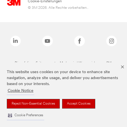
Cookie-Einstellungen
© 3M 2026. Alle Rechte vorbehalten..
Die auf dieser Seite genannten Marken sind Warenzeichen von 3M.
This website uses cookies on your device to enhance site
navigation, analyze site usage, and deliver you advertisements
based on your interests.
Cookie Notice
Reject Non-Essential Cookies
Accept Cookies
Cookie Preferences