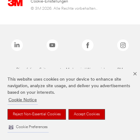
Cookie-Einstellungen
© 3M 2026. Alle Rechte vorbehalten..
Die auf dieser Seite genannten Marken sind Warenzeichen von 3M.
This website uses cookies on your device to enhance site
navigation, analyze site usage, and deliver you advertisements
based on your interests.
Cookie Notice
Reject Non-Essential Cookies
Accept Cookies
Cookie Preferences