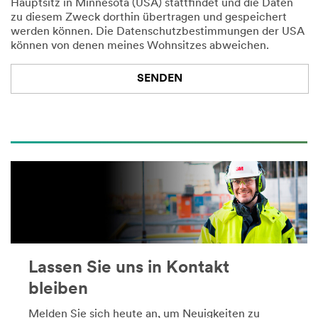
Hauptsitz in Minnesota (USA) stattfindet und die Daten
c
zu diesem Zweck dorthin übertragen und gespeichert
h
werden können. Die Datenschutzbestimmungen der USA
e
können von denen meines Wohnsitzes abweichen.
-- Wählen Sie bitte aus --
SENDEN
Es
Vielen
tut
Dank.
uns
Ihre
leid,
Nachricht
wurde
es
an
gab
uns
einen
übermittelt.
Fehler
bei
WHITEPAPER
der
HERUNTERLADEN
Lassen Sie uns in Kontakt
Übertragung.
(PDF,
bleiben
Bitte
655
versuchen
KB)
Melden Sie sich heute an, um Neuigkeiten zu
Sie