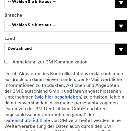
-- Wählen Sie bitte aus --
Branche
-- Wählen Sie bitte aus --
Land
A
Deutschland
u
s
f
Anmeldung zur 3M Kommunikation
ü
h
Durch Aktivieren des Kontrollkästchens erkläre ich mich
r
ausdrücklich damit einverstanden, per E-Mail werbliche
l
Informationen zu Produkten, Aktionen und Angeboten
i
der 3M Deutschland GmbH und ihren angeschlossenen
c
Unternehmen
(wie hier beschrieben)
zu erhalten. Ich bin
h
damit einverstanden, dass meine personenbezogenen
e
Daten von der 3M Deutschland GmbH und ihren
B
angeschlossenen Unternehmen gemäß der
r
Datenschutzrichtlinie
von 3M verarbeitet werden, eine
a
Weiterverarbeitung der Daten auch durch den 3M
n