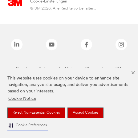
Cookie-Einstellungen
© 3M 2026. Alle Rechte vorbehalten..
Die auf dieser Seite genannten Marken sind Warenzeichen von 3M.
This website uses cookies on your device to enhance site
navigation, analyze site usage, and deliver you advertisements
based on your interests.
Cookie Notice
Reject Non-Essential Cookies
Accept Cookies
Cookie Preferences