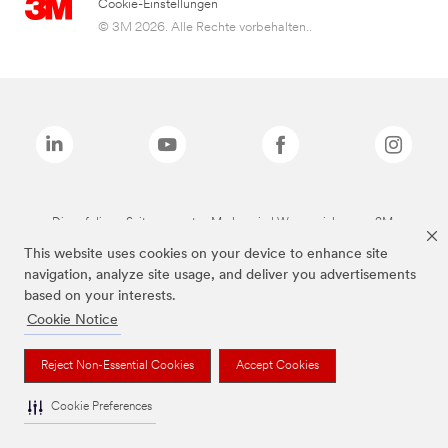
Cookie-Einstellungen
© 3M 2026. Alle Rechte vorbehalten..
Die auf dieser Seite genannten Marken sind Warenzeichen von 3M.
This website uses cookies on your device to enhance site
navigation, analyze site usage, and deliver you advertisements
based on your interests.
Cookie Notice
Reject Non-Essential Cookies
Accept Cookies
Cookie Preferences