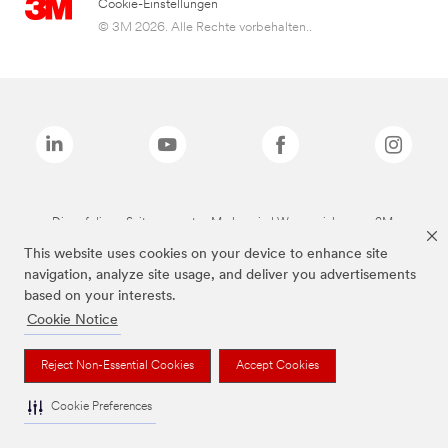
Cookie-Einstellungen
© 3M 2026. Alle Rechte vorbehalten..
Die auf dieser Seite genannten Marken sind Warenzeichen von 3M.
This website uses cookies on your device to enhance site
navigation, analyze site usage, and deliver you advertisements
based on your interests.
Cookie Notice
Reject Non-Essential Cookies
Accept Cookies
Cookie Preferences