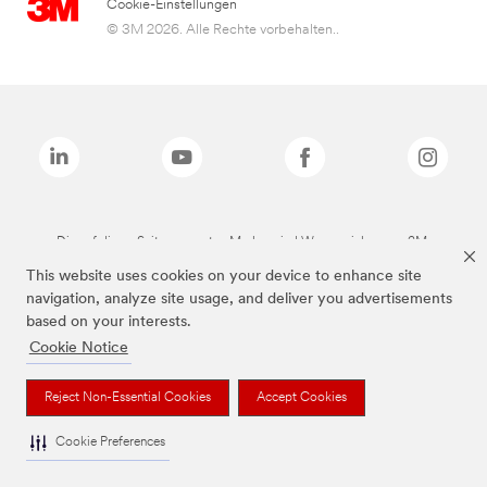
Cookie-Einstellungen
© 3M 2026. Alle Rechte vorbehalten..
Die auf dieser Seite genannten Marken sind Warenzeichen von 3M.
This website uses cookies on your device to enhance site
navigation, analyze site usage, and deliver you advertisements
based on your interests.
Cookie Notice
Reject Non-Essential Cookies
Accept Cookies
Cookie Preferences