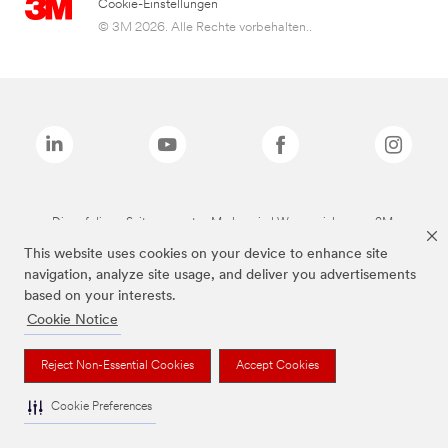
Cookie-Einstellungen
© 3M 2026. Alle Rechte vorbehalten..
Die auf dieser Seite genannten Marken sind Warenzeichen von 3M.
This website uses cookies on your device to enhance site
navigation, analyze site usage, and deliver you advertisements
based on your interests.
Cookie Notice
Reject Non-Essential Cookies
Accept Cookies
Cookie Preferences