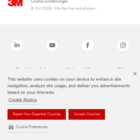
Cookie-Einstellungen
© 3M 2026. Alle Rechte vorbehalten..
Die auf dieser Seite genannten Marken sind Warenzeichen von 3M.
This website uses cookies on your device to enhance site
navigation, analyze site usage, and deliver you advertisements
based on your interests.
Cookie Notice
Reject Non-Essential Cookies
Accept Cookies
Cookie Preferences