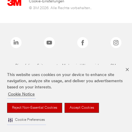
Cookie-Einstellungen
© 3M 2026. Alle Rechte vorbehalten..
Die auf dieser Seite genannten Marken sind Warenzeichen von 3M.
This website uses cookies on your device to enhance site
navigation, analyze site usage, and deliver you advertisements
based on your interests.
Cookie Notice
Reject Non-Essential Cookies
Accept Cookies
Cookie Preferences