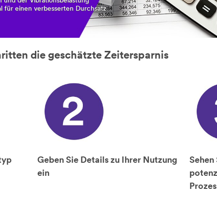
n und der Vibrationsbelastung
al für einen verbesserten Durchsatz
hritten die geschätzte Zeitersparnis
typ
Geben Sie Details zu Ihrer Nutzung
Sehen 
ein
potenz
Prozes