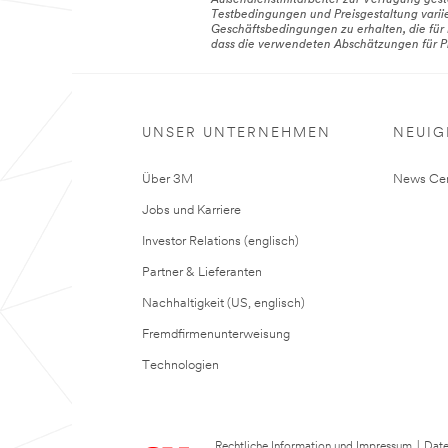
Außendienstmitarbeiter zur Verfügung ges
Testbedingungen und Preisgestaltung variie
Geschäftsbedingungen zu erhalten, die für 
dass die verwendeten Abschätzungen für Pr
UNSER UNTERNEHMEN
NEUIG
Über 3M
News Cen
Jobs und Karriere
Investor Relations (englisch)
Partner & Lieferanten
Nachhaltigkeit (US, englisch)
Fremdfirmenunterweisung
Technologien
Rechtliche Information und Impressum
|
Date