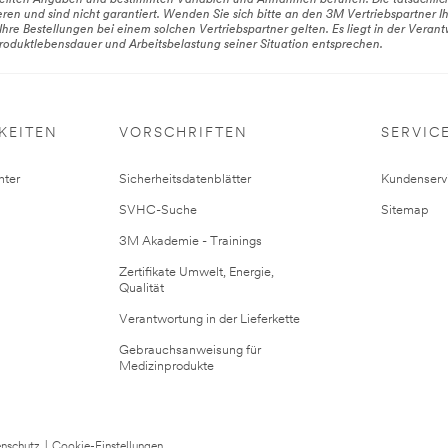
tellten Angaben und bestimmten Variablen und Annahmen beruhen. Die tatsächlic
ren und sind nicht garantiert. Wenden Sie sich bitte an den 3M Vertriebspartner I
Ihre Bestellungen bei einem solchen Vertriebspartner gelten. Es liegt in der Veran
oduktlebensdauer und Arbeitsbelastung seiner Situation entsprechen.
KEITEN
VORSCHRIFTEN
SERVIC
ter
Sicherheitsdatenblätter
Kundenserv
SVHC-Suche
Sitemap
3M Akademie - Trainings
Zertifikate Umwelt, Energie,
Qualität
Verantwortung in der Lieferkette
Gebrauchsanweisung für
Medizinprodukte
nschutz
|
Cookie-Einstellungen