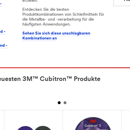
erzielen.
-
Entdecken Sie die besten
Produktkombinationen von Schleifmitteln für
die Metallbe- und -verarbeitung für die
häufigsten Anwendungen.
d -
Sehen Sie sich diese unschlagbaren
Kombinationen an
und -
 neuesten 3M™ Cubitron™ Produkte