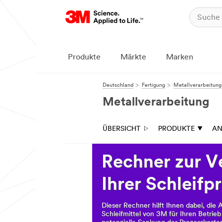
Produkte
Märkte
Marken
Deutschland
Fertigung
Metallverarbeitung
Metallverarbeitung
ÜBERSICHT
PRODUKTE
A
Rechner zur V
Ihrer Schleifp
Dieser Rechner hilft Ihnen dabei, die 
Schleifmittel von 3M für Ihren Betrie