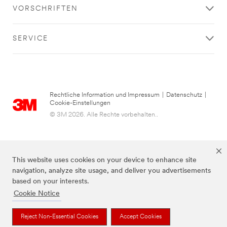
VORSCHRIFTEN
SERVICE
Rechtliche Information und Impressum
|
Datenschutz
|
Cookie-Einstellungen
© 3M 2026. Alle Rechte vorbehalten..
This website uses cookies on your device to enhance site
navigation, analyze site usage, and deliver you advertisements
based on your interests.
Cookie Notice
Die auf dieser Seite genannten Marken sind Warenzeichen von 3M.
Reject Non-Essential Cookies
Accept Cookies