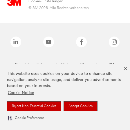
Cookie-Einstellungen
© 3M 2026. Alle Rechte vorbehalten..
Die auf dieser Seite genannten Marken sind Warenzeichen von 3M.
This website uses cookies on your device to enhance site
navigation, analyze site usage, and deliver you advertisements
based on your interests.
Cookie Notice
Reject Non-Essential Cookies
Accept Cookies
Cookie Preferences