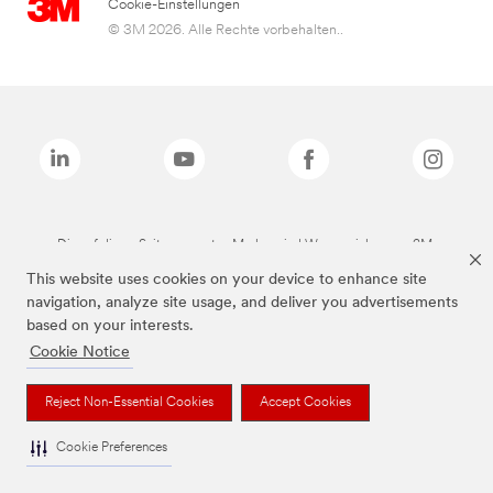
Cookie-Einstellungen
© 3M 2026. Alle Rechte vorbehalten..
Die auf dieser Seite genannten Marken sind Warenzeichen von 3M.
This website uses cookies on your device to enhance site
navigation, analyze site usage, and deliver you advertisements
based on your interests.
Cookie Notice
Reject Non-Essential Cookies
Accept Cookies
Cookie Preferences