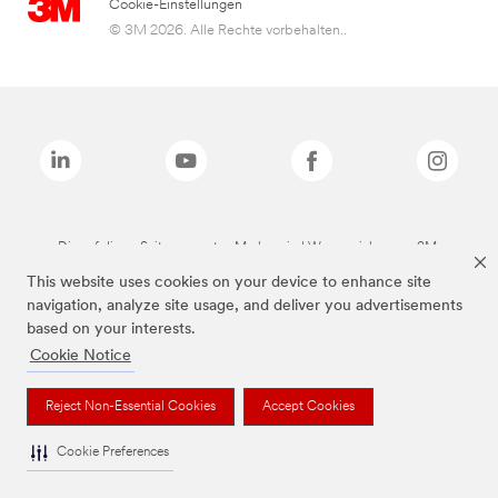
Cookie-Einstellungen
© 3M 2026. Alle Rechte vorbehalten..
Die auf dieser Seite genannten Marken sind Warenzeichen von 3M.
This website uses cookies on your device to enhance site
navigation, analyze site usage, and deliver you advertisements
based on your interests.
Cookie Notice
Reject Non-Essential Cookies
Accept Cookies
Cookie Preferences