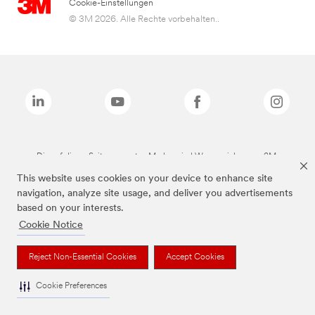
Cookie-Einstellungen
© 3M 2026. Alle Rechte vorbehalten..
Die auf dieser Seite genannten Marken sind Warenzeichen von 3M.
This website uses cookies on your device to enhance site
navigation, analyze site usage, and deliver you advertisements
based on your interests.
Cookie Notice
Reject Non-Essential Cookies
Accept Cookies
Cookie Preferences