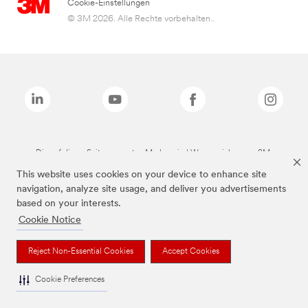
Cookie-Einstellungen
© 3M 2026. Alle Rechte vorbehalten..
Die auf dieser Seite genannten Marken sind Warenzeichen von 3M.
This website uses cookies on your device to enhance site
navigation, analyze site usage, and deliver you advertisements
based on your interests.
Cookie Notice
Reject Non-Essential Cookies
Accept Cookies
Cookie Preferences