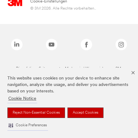
Cookie-Einstellungen
© 3M 2026. Alle Rechte vorbehalten..
Die auf dieser Seite genannten Marken sind Warenzeichen von 3M.
This website uses cookies on your device to enhance site
navigation, analyze site usage, and deliver you advertisements
based on your interests.
Cookie Notice
Reject Non-Essential Cookies
Accept Cookies
Cookie Preferences