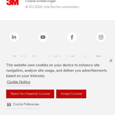
Cookie-Einstellungen
© 3M 2026. Alle Rechte vorbehalten..
Die auf dieser Seite genannten Marken sind Warenzeichen von 3M.
This website uses cookies on your device to enhance site
navigation, analyze site usage, and deliver you advertisements
based on your interests.
Cookie Notice
Reject Non-Essential Cookies
Accept Cookies
Cookie Preferences