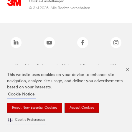
Cookie-Einstellungen
© 3M 2026. Alle Rechte vorbehalten..
Die auf dieser Seite genannten Marken sind Warenzeichen von 3M.
This website uses cookies on your device to enhance site
navigation, analyze site usage, and deliver you advertisements
based on your interests.
Cookie Notice
Reject Non-Essential Cookies
Accept Cookies
Cookie Preferences