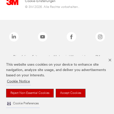
Cookie-Einstellungen
© 3M 2026. Alle Rechte vorbehalten..
Die auf dieser Seite genannten Marken sind Warenzeichen von 3M.
This website uses cookies on your device to enhance site
navigation, analyze site usage, and deliver you advertisements
based on your interests.
Cookie Notice
Reject Non-Essential Cookies
Accept Cookies
Cookie Preferences