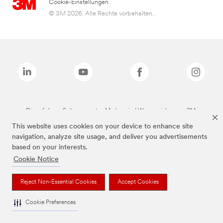
Cookie-Einstellungen
© 3M 2026. Alle Rechte vorbehalten..
Die auf dieser Seite genannten Marken sind Warenzeichen von 3M.
This website uses cookies on your device to enhance site
navigation, analyze site usage, and deliver you advertisements
based on your interests.
Cookie Notice
Reject Non-Essential Cookies
Accept Cookies
Cookie Preferences