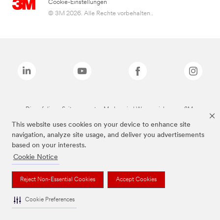
Cookie-Einstellungen
© 3M 2026. Alle Rechte vorbehalten..
Die auf dieser Seite genannten Marken sind Warenzeichen von 3M.
This website uses cookies on your device to enhance site
navigation, analyze site usage, and deliver you advertisements
based on your interests.
Cookie Notice
Reject Non-Essential Cookies
Accept Cookies
Cookie Preferences