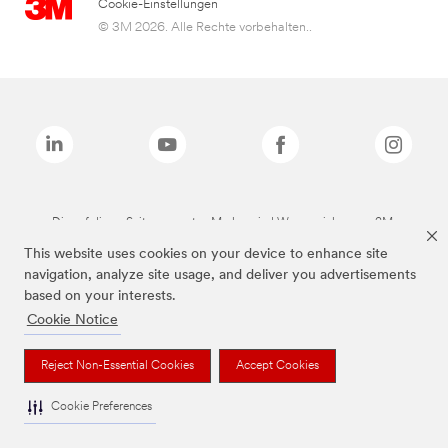
Cookie-Einstellungen
© 3M 2026. Alle Rechte vorbehalten..
Die auf dieser Seite genannten Marken sind Warenzeichen von 3M.
This website uses cookies on your device to enhance site
navigation, analyze site usage, and deliver you advertisements
based on your interests.
Cookie Notice
Reject Non-Essential Cookies
Accept Cookies
Cookie Preferences